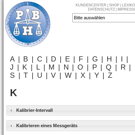
KUNDENCENTER
|
SHOP
|
LEXIK
DATENSCHUTZ
|
IMPRESS
A
|
B
|
C
|
D
|
E
|
F
|
G
|
H
|
I
|
J
|
K
|
L
|
M
|
N
|
O
|
P
|
Q
|
R
|
S
|
T
| U |
V
|
W
| X | Y |
Z
K
Kalibrier-Intervall
Kalibrieren eines Messgeräts